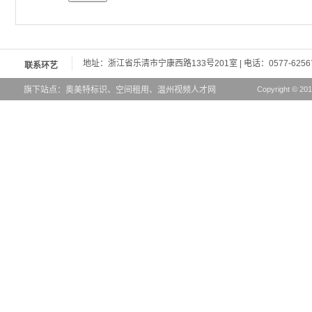
地址：浙江省乐清市宁康西路133号201室 | 电话：0577-62567776
联系环艺
旗下站点：
奥美特标识
、
空间租用
、
温州视频人才网
Copyright © 20