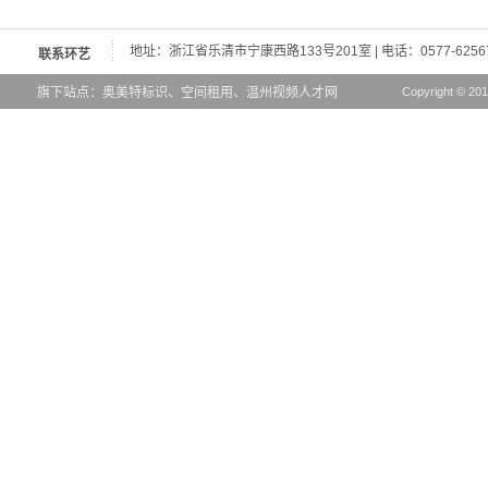
地址：浙江省乐清市宁康西路133号201室 | 电话：0577-62567776
联系环艺
旗下站点：
奥美特标识
、
空间租用
、
温州视频人才网
Copyright © 20